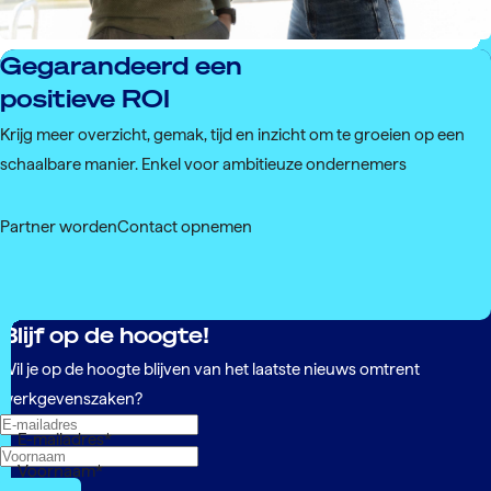
Gegarandeerd een
positieve ROI
Krijg meer overzicht, gemak, tijd en inzicht om te groeien op een
schaalbare manier. Enkel voor ambitieuze ondernemers
Partner worden
Contact opnemen
Blijf op de hoogte!
Wil je op de hoogte blijven van het laatste nieuws omtrent
werkgevenszaken?
E-mailadres
*
Voornaam
*