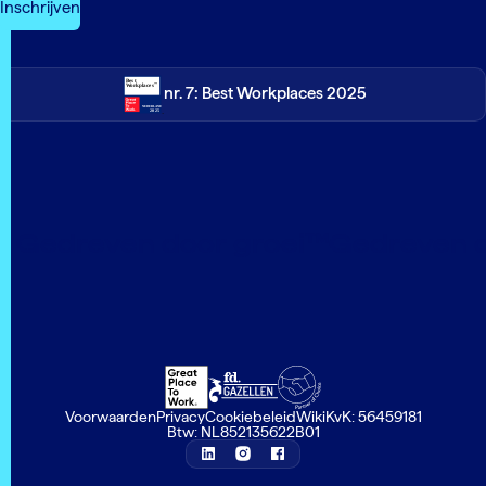
nr. 7: Best Workplaces 2025
Gedreven door groei™
Gedreven d
Voorwaarden
Privacy
Cookiebeleid
Wiki
KvK: 56459181
Btw: NL852135622B01