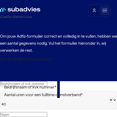
adfiz-klantproces
Vul het Adfiz formulier in
Om jouw Adfiz-formulier correct en volledig in te vullen, hebben we
een aantal gegevens nodig. Vul het formulier hieronder in, wij
verwerken de rest.
050 211 1908
info@subadvies.nl
Bedrijfsnaam of kvk nummer
*
Aantal uren voor een fulltime dienstverband
*