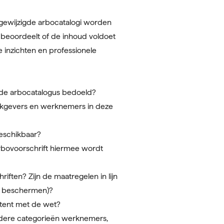
f gewijzigde arbocatalogi worden
g beoordeelt of de inhoud voldoet
e inzichten en professionele
s de arbocatalogus bedoeld?
werkgevers en werknemers in deze
beschikbaar?
arbovoorschrift hiermee wordt
iften? Zijn de maatregelen in lijn
n beschermen)?
istent met de wet?
ndere categorieën werknemers,