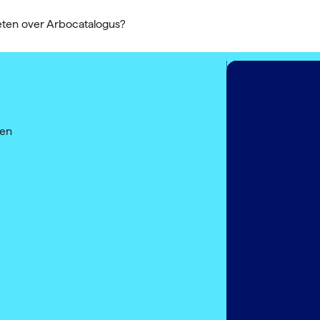
weten over Arbocatalogus?
een