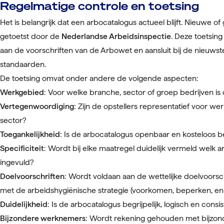
Regelmatige controle en toetsing
Het is belangrijk dat een arbocatalogus actueel blijft. Nieuwe o
getoetst door de
Nederlandse Arbeidsinspectie
. Deze toetsin
aan de voorschriften van de Arbowet en aansluit bij de nieuwst
standaarden.
De toetsing omvat onder andere de volgende aspecten:
Werkgebied
: Voor welke branche, sector of groep bedrijven i
Vertegenwoordiging
: Zijn de opstellers representatief voor 
sector?
Toegankelijkheid
: Is de arbocatalogus openbaar en kosteloos 
Specificiteit
: Wordt bij elke maatregel duidelijk vermeld welk 
ingevuld?
Doelvoorschriften
: Wordt voldaan aan de wettelijke doelvoorschr
met de arbeidshygiënische strategie (voorkomen, beperken, e
Duidelijkheid
: Is de arbocatalogus begrijpelijk, logisch en cons
Bijzondere werknemers
: Wordt rekening gehouden met bijzo