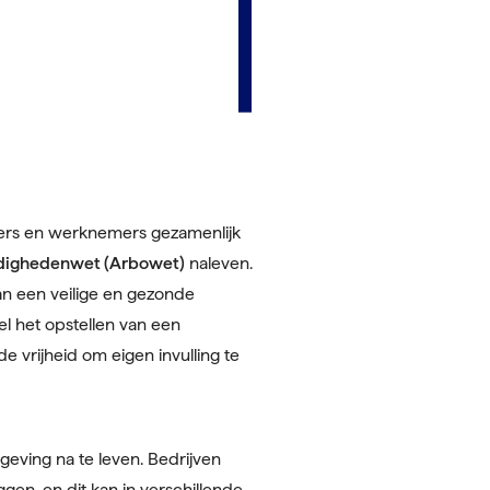
vers en werknemers gezamenlijk
dighedenwet (Arbowet)
naleven.
n een veilige en gezonde
l het opstellen van een
de vrijheid om eigen invulling te
eving na te leven. Bedrijven
gen, en dit kan in verschillende