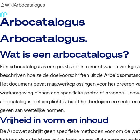
Wiki
Arbocatalogus
Arbocatalogus
Arbocatalogus.
Wat is een arbocatalogus?
Een
arbocatalogus
is een praktisch instrument waarin werkge
beschrijven hoe ze de doelvoorschriften uit de
Arbeidsomstan
Het document bevat maatwerkoplossingen voor het creëren va
werkomgeving binnen een specifieke sector of branche. Hoewe
arbocatalogus niet verplicht is, biedt het bedrijven en sectoren 
geven aan wettelijke normen.
Vrijheid in vorm en inhoud
De Arbowet schrijft geen specifieke methoden voor om de wetg
hebben de vrijheid om zelf te bepalen hoe zij de normen vastleg