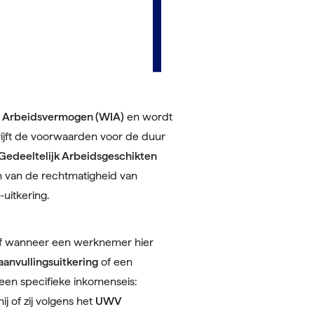
r Arbeidsvermogen (WIA)
en wordt
rijft de voorwaarden voor de duur
Gedeeltelijk Arbeidsgeschikten
len van de rechtmatigheid van
uitkering.
of wanneer een werknemer hier
aanvullingsuitkering
of een
 een specifieke inkomenseis:
j of zij volgens het
UWV