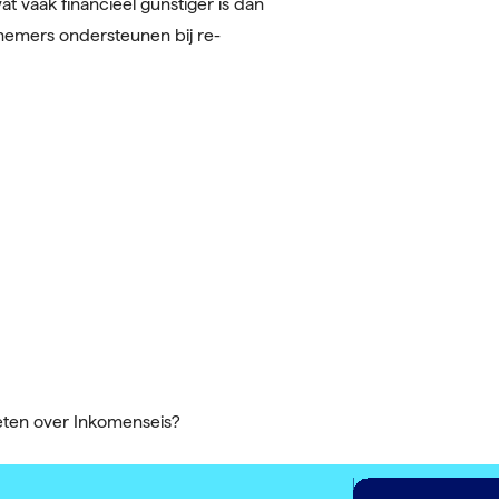
t vaak financieel gunstiger is dan
rknemers ondersteunen bij re-
weten over Inkomenseis?