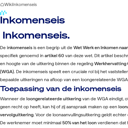
Wiki
Inkomenseis
Inkomenseis
Inkomenseis.
De
inkomenseis
is een begrip uit de
Wet Werk en Inkomen naa
specifiek genoemd in
artikel 60
van deze wet. Dit artikel besch
en hoogte van de uitkering binnen de regeling
Werkhervatting 
(WGA)
. De inkomenseis speelt een cruciale rol bij het vaststel
bepaalde uitkeringen na afloop van een loongerelateerde WGA-
Toepassing van de inkomenseis
Wanneer de
loongerelateerde uitkering
van de WGA eindigt, 
geen recht op heeft, kan hij of zij aanspraak maken op een
loon
vervolguitkering
. Voor de loonaanvullingsuitkering geldt echter
De werknemer moet minimaal
50% van het loon
verdienen dat hi