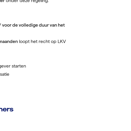
ger
onder deze regeling.
V
voor de volledige duur van het
 maanden
loopt het recht op LKV
ever starten
satie
mers