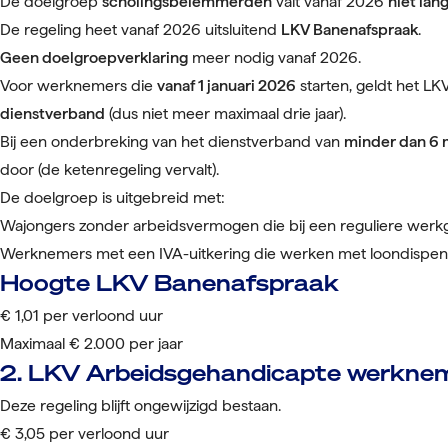
De doelgroep
scholingsbelemmerden
valt vanaf 2026
niet lan
De regeling heet vanaf 2026 uitsluitend
LKV Banenafspraak
.
Geen doelgroepverklaring
meer nodig vanaf 2026.
Voor werknemers die
vanaf 1 januari 2026
starten, geldt het LK
dienstverband
(dus niet meer maximaal drie jaar).
Bij een onderbreking van het dienstverband van
minder dan 6
door (de ketenregeling vervalt).
De doelgroep is uitgebreid met:
Wajongers zonder arbeidsvermogen die bij een reguliere werkg
Werknemers met een IVA-uitkering die werken met loondispen
Hoogte LKV Banenafspraak
€ 1,01 per verloond uur
Maximaal € 2.000 per jaar
2. LKV Arbeidsgehandicapte werkne
Deze regeling blijft ongewijzigd bestaan.
€ 3,05 per verloond uur