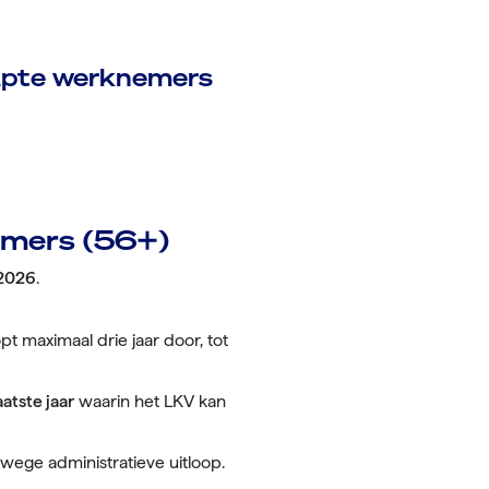
apte werknemers
emers (56+)
 2026
.
pt maximaal drie jaar door, tot
aatste jaar
waarin het LKV kan
wege administratieve uitloop.