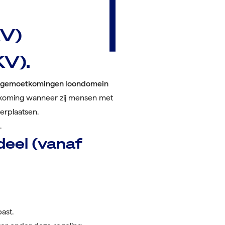
KV)
KV).
egemoetkomingen loondomein
etkoming wanneer zij mensen met
erplaatsen.
.
eel (vanaf
ast.