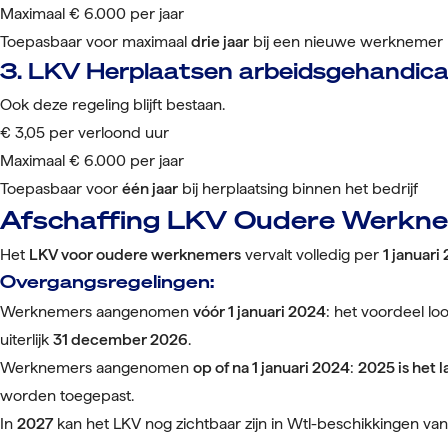
Maximaal € 6.000 per jaar
Toepasbaar voor maximaal
drie jaar
bij een nieuwe werknemer
3. LKV Herplaatsen arbeidsgehandic
Ook deze regeling blijft bestaan.
€ 3,05 per verloond uur
Maximaal € 6.000 per jaar
Toepasbaar voor
één jaar
bij herplaatsing binnen het bedrijf
Afschaffing LKV Oudere Werkn
Het
LKV voor oudere werknemers
vervalt volledig per
1 januari
Overgangsregelingen:
Werknemers aangenomen
vóór 1 januari 2024
: het voordeel loo
uiterlijk
31 december 2026
.
Werknemers aangenomen
op of na 1 januari 2024
:
2025 is het l
worden toegepast.
In
2027
kan het LKV nog zichtbaar zijn in Wtl-beschikkingen van