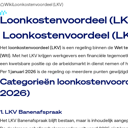
Wiki
Loonkostenvoordeel (LKV)
Loonkostenvoordeel (L
Loonkostenvoordeel (L
Het
loonkostenvoordeel (LKV)
is een regeling binnen de
Wet t
(Wtl)
. Met het LKV krijgen werkgevers een financiële tegemo
een kwetsbare positie op de arbeidsmarkt in dienst nemen of h
Per
1 januari 2026
is de regeling op meerdere punten gewijzigd
Categorieën loonkostenvoord
2026)
1. LKV Banenafspraak
Het LKV Banenafspraak blijft bestaan, maar is inhoudelijk aangep