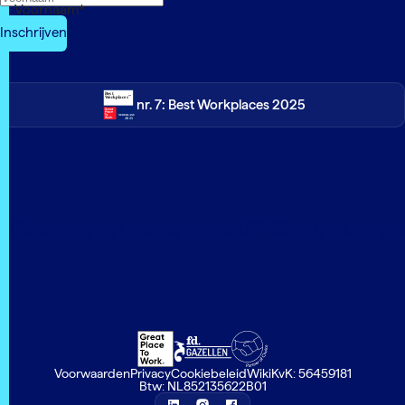
Voornaam
*
nr. 7: Best Workplaces 2025
Gedreven door groei™
Gedreven d
Voorwaarden
Privacy
Cookiebeleid
Wiki
KvK: 56459181
Btw: NL852135622B01